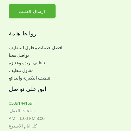
م
*
ا
ارسال الطلب
ل
ج
روابط هامة
و
ا
افضل خدمات وحلول التنظيف
ل
تواصل معنا
ل
تنظيف بريدة وعنيزة
ل
مقاول تنظيف
ت
تنظيف البكيرية والبدائع
و
ا
ابق على تواصل
ص
ل
0509144169
م
ساعات العمل:
ع
8:00 AM – 6:00 PM
ك
كل ايام الاسبوع