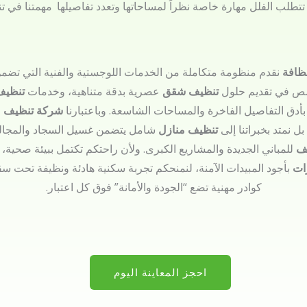
تتطلب الفلل مهارة خاصة نظراً لمساحاتها وتعدد تفاصيلها
مهمتنا في ت
نظافة
نقدم منظومة متكاملة من الخدمات اللوجستية والفنية التي تضمن 
ص في تقديم حلول
تنظيف شقق
عصرية بدقة متناهية، وخدمات
تنظيف
 بأدق التفاصيل الفاخرة والمساحات الشاسعة. وباعتبارنا
شركة تنظيف
ر
ل نمتد بخبراتنا إلى
تنظيف منازل
شامل يتضمن غسيل السجاد والمجالس 
يف
للمباني الجديدة والمشاريع الكبرى. ولأن راحتكم تكتمل ببيئة صحية، ن
ات
بأجود المبيدات الآمنة، لنمنحكم تجربة سكنية هادئة ونظيفة تحت س
كوادر مهنية تضع “الجودة والأمانة” فوق كل اعتبار.
احجز المعاينة اليوم