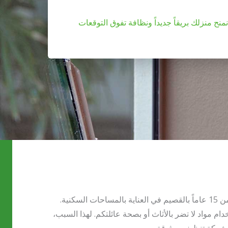
نمنح منزلك بريقاً جديداً ونظافة تفوق التوقعات
نحن لسنا مجرد عمالة تنظيف، نحن خبراء لأاكثر من 15 عاماً بالقصيم في العناية بالمساحات السكنية.
م مواد لا تضر بالأثاث أو بصحة عائلتكم. لهذا السبب،