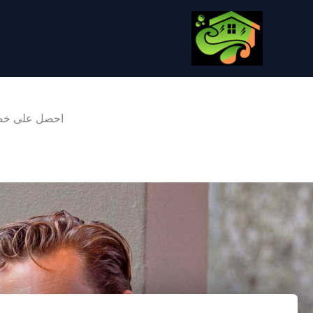
خطي
لى
لمحتوى
احصل على خصم 10% عند الاتصال من