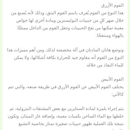
الفوم الأزرق
هذا النوع من الفوم يُعرف باسم الفوم البثق، وذلك لأنه يُصنع من
خلال صهر كلٍ من حبيبات البوليسترين ومادة أخرى لها خواص
معينة تمكنها من نفخ الحبيبات وجعل الفوم من الداخل ممتلئًا
بالهواء ومنتفخًا.
وتوضع هاتان المادتان في آلة مخصصة لذلك. ومن أهم مميزات هذا
النوع من الفوم أنه مقاوم جيد للحرارة بكافة أشكالها، ولا يمكن
للماء النفاذ من خلاله.
الفوم الأبيض
يختلف الفوم الأبيض عن الفوم الأزرق في طريقة صنعه، والتي تتم
كالآتي:
يتم إجراء بلمرة لمادة الستايرين مع بعض المشتقات البترولية، ثم
خلطها مع الماء الساخن بكميات معينة، وإضافة غاز الميثان. وتكون
نتيجة تلك العملية ظهور حبيبات صغيرة تمتاز بخاصية التشبع