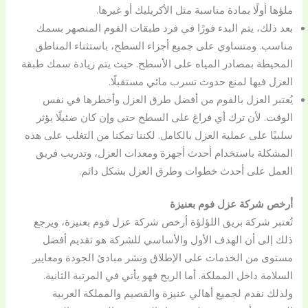
ملؤها أولًا بمادة مناسبة مثل الأكريليك أو غيرها.
بعد ذلك، يتم البدء فورًا في فرد طبقات الفوم المنصهر بسمك
مناسب. ومتساوي على جميع أجزاء السطح، باستثناء المناطق
المحيطة بمصادر المياه على الأسطح. حيث يتم زيادة سمك طبقة
العزل فيها لمنع حدوث تسرب مائي مستقبلًا.
يُعتبر العزل بالفوم من أفضل طرق العزل وأخطرها في نفس
الوقت. لأن ترك أي فراغ على السطح حتى وإن كان ضئيلًا يؤثر
سلبيًا على عملية العزل بالكامل. لكننا تمكنا من التغلب على هذه
المشكلة باستخدام أحدث أجهزة ومعدات العزل، وتدريب فريق
العمل على أحدث خطوات وطرق العزل بشكل دائم.
أرخص شركة عزل فوم بعنيزة
تُعتبر شركة بريق اللؤلؤة أرخص شركة عزل فوم بعنيزة، ويرجع
ذلك إلى أن الهدف الأول والأساسي للشركة هو تقديم أفضل
مستوى من الخدمات على الإطلاق ونشر مبادئ الجودة ومعايير
السلامة داخل المملكة. أما الربح فهو يأتي في المرتبة الثانية.
ولذلك نقدم لجميع أهالي عنيزة والقصيم والمملكة العربية