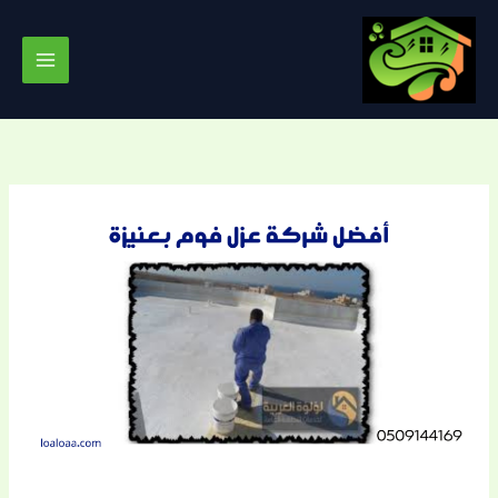
خطي
لى
لمحتوى