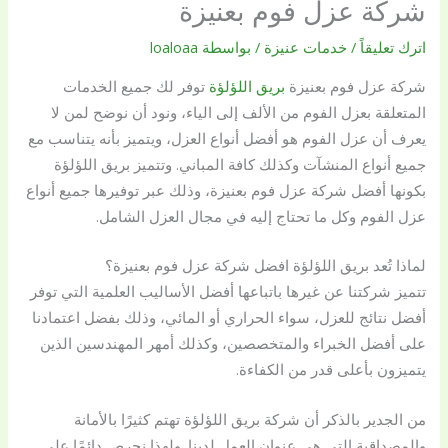
شركة عزل فوم بعنيزة
اترك تعليقاً
/
خدمات عنيزة
/ بواسطة
loaloaa
شركة عزل فوم بعنيزة
بريق اللؤلؤة
توفر لك جميع الخدمات
المتعلقة بعزل الفوم من الألف إلى الياء، ونود أن نوضح لمن لا
يعرف أن عزل الفوم هو أفضل أنواع العزل، ويتميز بأنه يتناسب مع
جميع أنواع المنشآت وكذلك كافة المباني. وتتميز بريق اللؤلؤة
بكونها أفضل شركة عزل فوم بعنيزة، وذلك عبر توفيرها جميع أنواع
عزل الفوم وكل ما تحتاج إليه في مجال العزل الشامل.
لماذا تُعد بريق اللؤلؤة افضل شركة عزل فوم بعنيزة؟
تتميز شركتنا عن غيرها باتباعها أفضل الأساليب العلمية التي توفر
أفضل نتائج للعزل، سواء الحراري أو المائي، وذلك بفضل اعتمادنا
على أفضل الخبراء والمتخصصين، وكذلك أمهر المهندسين الذين
يتميزون بأعلى قدر من الكفاءة.
من الجدير بالذكر أن شركة بريق اللؤلؤة تهتم كثيرًا بالأمانة
والمصداقية التي هي عنوان العمل لدينا. ولهذا نحرص دائمًا على