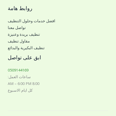
ج
و
روابط هامة
و
ا
ا
ل
افضل خدمات وحلول التنظيف
ل
ر
تواصل معنا
ل
ق
تنظيف بريدة وعنيزة
ل
م
مقاول تنظيف
ت
تنظيف البكيرية والبدائع
و
ا
ابق على تواصل
ص
ل
0509144169
م
ساعات العمل:
ع
8:00 AM – 6:00 PM
ك
كل ايام الاسبوع
*