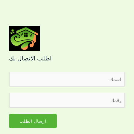
اطلب الاتصال بك
ا
ل
ا
ر
ر
س
ق
ق
م
م
م
*
ا
ا
ارسال الطلب
ل
ل
ج