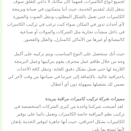
لجميع أنواع الكاميرات، فمهما كان مكانك لا داعي للقلق سوف
ننتقل إليك لتقديم الخدمة، حيث أننا متمكنون في صيانة وبرمجة
الكاميرات حتى تعمل بالشكل المطلوب وتنقل الصوت والصورة
لأي أحداث تدور في المكان سواء كنت ترغب في تركيب الكاميرات
في داخل منشآت تجارية مثل الشركات والمولات أو صناعية
كالمصانع أو غيرها من الأماكن كالمنازل، والفلل والقصور.
حيث أنك ستحصل على النوع المناسب، ويتم تركيبه على أكمل
وجه من خلال طاقم عمل محترف يقوم بتركيبها وعمل البرمجة
اللازمة لها حتى تعمل بشكل دقيق للغاية، وتنقل كافة الأحداث
باحترافية عالية، بالإضافة إلى خبرتنا في صيانتها من وقت لآخر كي
نضمن لك تشغيلها بسهولة دون أي أعطال.
مميزات شركة تركيب كاميرات مراقبة ببريدة
لقد أصبحت شركتنا واحدة من كبرى الشركات المتخصصة في
تركيب نظم المراقبة خاصة الكاميرات وتعمل دائما على توفير
الكاميرات بشكل احترافي، حيث أنها جاهزة لتوفير الخدمة بإتقان
لأنها تتمتع بما يلي: