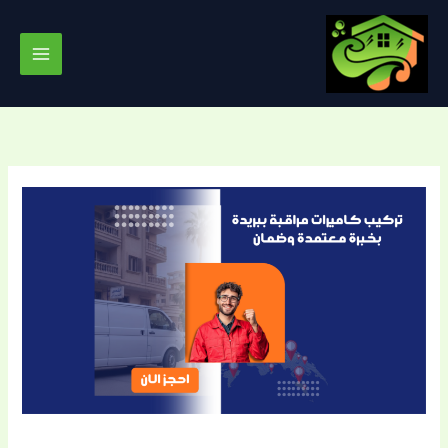
خطي
لى
لمحتوى