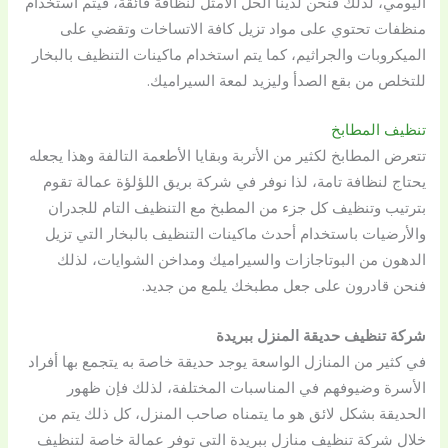
اليومي، لذلك فنحن لدينا الحل الأمثل لنظافة فائقة، فيتم استخدام
منظفات تحتوي على مواد تزيل كافة الاتساخات وتقضي على
الميكروبات والجراثيم، كما يتم استخدام ماكينات التنظيف بالبخار
للتخلص من بقع الصدأ وليزيد لمعة السيراميك.
تنظيف المطابخ
تتعرض المطابخ لكثير من الأتربة وبقايا الأطعمة التالفة وهذا يجعله
يحتاج لنظافة تامة، لذا نوفر في شركة بريق اللؤلؤة عمالة تقوم
بترتيب وتنظيف كل جزء من المطبخ مع التنظيف التام للجدران
والأرضيات باستخدام أحدث ماكينات التنظيف بالبخار التي تزيل
الدهون من البوتاجازات والسيراميك ومداخن الشوايات، لذلك
فنحن قادرون على جعل مطبخك يلمع من جديد.
شركة تنظيف حديقة المنزل ببريدة
في كثير من المنازل الواسعة يوجد حديقة خاصة به يتجمع بها أفراد
الأسرة وضيوفهم في المناسبات المختلفة، لذلك فإن ظهور
الحديقة بشكل لائق هو ما يتمناه صاحب المنزل، كل ذلك يتم من
خلال شركة تنظيف منازل ببريدة التي توفر عمالة خاصة لتنظيف