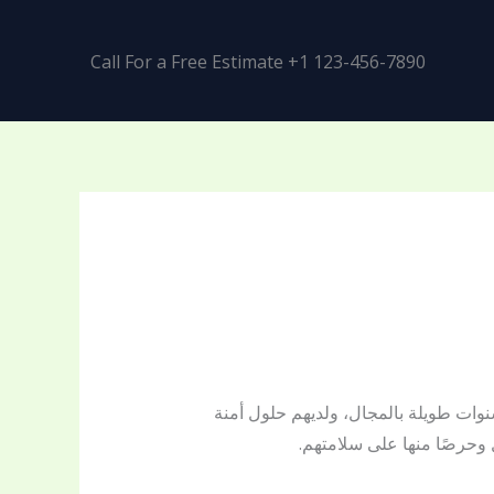
Call For a Free Estimate +1 123-456-7890
وات طويلة بالمجال، ولديهم حلول أمنة
وحرصًا منها على سلامتهم.