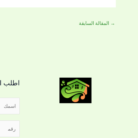
→
المقالة السابقة
اطلب ال
ا
ل
ا
ر
ر
س
ق
ق
م