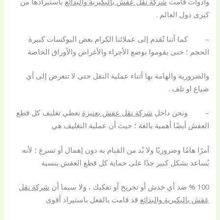
وادوات قامت
شركة نقل عفش بالبكيرية والبدائع
باستيرادها من
كبرى دول العالم .
– كما أننا نُقدم إلى عملائنا الكرام بعض البوكسات كبيرة
الحجم ؛ حتى يقوموا بوضع الأجزاء والأغراض والأوراق الخاصة
والضرورية والهامة بها أثناء عملية النقل حتى لا تتعرض إلى أي
ضياع او تلف .
– ونحن داخل
شركة نقل عفش بعنيزة
نعطي تغليف كل قطع
العفش أيضًا أهمية بالغة ؛ حيث أن عملية التغليف هي
أمرًا هامًا وضروريًا ولا بُد من القيام به دون إهمال أو تسرع ؛ لأنه
يُساعد بشكل كبير جدًا على حماية كل قطع العفش بنسبة
100 % ضد أي خدش أو تجريح أو تفكيك ، ولا سيما أن
شركة نقل
عفش بالبكيرية والبدائع
قد قامت بالفعل باستيراد أقوى