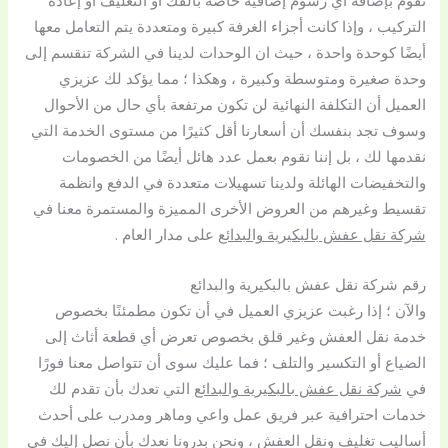
نقوم بإضافة أي رسوم إضافية خاصة بالفك او التغليف او إعادة
التركيب ، وإذا كانت أجزاء الغرفة كبيرة ومتعددة يتم التعامل معها
أيضًا كوحدة واحدة ، حيث ان الوحدات لدينا في الشركة تنقسم إلى
وحدة صغيرة ومتوسطة وكبيرة ، وهكذا ؛ مما يؤكد لك عزيزي
العميل أن التكلفة النهائية لن تكون مرتفعة بأي حال من الأحوال
وسوف تجد بنفسك أن أسعارنا أقل كثيرًا من مستوى الخدمة التي
نقدمها لك ، بل إننا نقوم بعمل عدد هائل أيضًا من الخصومات
والتخفيضات الهائلة ولدينا تسهيلات متعددة في الدفع وانظمة
تقسيط وغيرهم من العروض الأخرى المميزة والمستمرة معنا في
شركة نقل عفش بالبكيرية والبدائع
على مدار العام .
رقم شركة نقل عفش بالبكيرية والبدائع
والآن ؛ إذا رغبت عزيزي العميل في أن تكون مطمئنًا بخصوص
خدمة نقل العفش وغير قلق بخصوص تعرض أي قطعة أثاث إلى
الضياع أو التكسير والتلف ؛ فما عليك سوى أن تتواصل معنا فورًا
في
شركة نقل عفش بالبكيرية والبدائع
التي تعدك بأن تقدم لك
خدمات احترافية عبر فريق عمل واعي وماهر ومدرب على أحدث
أساليب تغليف ونقل العفش ، ونحن بدرونا نعدك بأن نصل إليك في