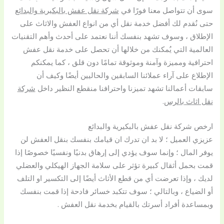
سوى أن تتواصل معنا فورًا في
شركة نقل عفش بالبكيرية والبدائع
حتى نُقدم لك أفضل خدمة نقل أي من انواع العفش والاثاث على
الإطلاق ، وسوف تشهد بنفسك أننا نعتمد على أحدث وأهم التقنيات
العالمية التي يُمكنك من خلالها أن تحصل على خدمة نقل عفش
احترافية ومميزة وآمنة وموثوقة تمامًا دون قلق ، كما يمكنكم
الإطلاع على آراء عملائنا السابقين والحاليين أيضًا وكيف أن
سابقات أعمالنا تشهد تميزنا واحترافنا منقطع النظير داخل
شركة
نقل اثاث بالرس
.
ارخص شركة نقل عفش بالبكيرية والبدائع
عزيزي العميل ؛ لا بد ان تدرك ان قيامك بنفسك بنقل العفش لن
يوفر المال ؛ وإنما سوف يؤدي إلى إرهاق بدنيًا ونفسيًا خصوصًا إذا
قمت بحمل أثقال كبيرة تؤثر على سلامة الجهاز الهيكلي والعضلي
لديك ، وإذا تعرضت أي من قطع الأثاث أيضًا إلى التكسير او التلف
أو الضياع ، وبالتالي ؛ سوف تتكبد خسائر فادحة إذا قمت بنفسك
وبمساعدة أفراد أسرتك بالقيام بخدمة نقل العفش .