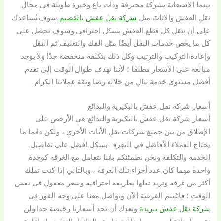
بينما الاستعانة بشركة محترفة وذات باع وخبرة طويلة في مجال
نقل العفش والاثاث مثل
شركة نقل عفش بالقصيم
سوف يُساعدك
على أن تنقل كل قطع العفش بشكل احترافي وسوف تحصل على
كل ما يخص خدمات النقل أيضًا مثل الفك والتغليف ثم النقل
وإعادة التركيب والترتيب وكل ذلك بتكلفة منخفضة جدًا ولا يوجد
مبالغة على الأسعار مطلقًا ؛ لأننا نهدف طوال الوقت إلى تقدم
أفضل مستوى خدمة ننال من خلاله رضا وثقة عملائنا الكرام .
أسعار شركة نقل عفش بالبكيرية والبدائع
أسعار
شركة نقل عفش بالبكيرية والبدائع
هي الأرخص على
الإطلاق من بين جميع شركات نقل الأثاث الأخرى ، ولكن دائما ما
يحتاج العملاء الأفاضل في التعرف بشكل أفضل على تفاصيل
الخدمة والتكلفة ونحن نطمئنكم باننا نتعامل مع الغرفة كوحدة
واحدة مهما كان عدد أجزاء تلك الغرفة ، وبالتالي إذا كنت تملك
أكثر من غرفة وتريد نقلها بطريقة احترافية وسعر معقول في نفس
الوقت ؛ فاغتنم الفرصة الآن وتواصل معنا على وجه الفور في
شركة نقل عفش ببريدة
ونعدك أن تجد أسعارنا رخيصة جدا ولن