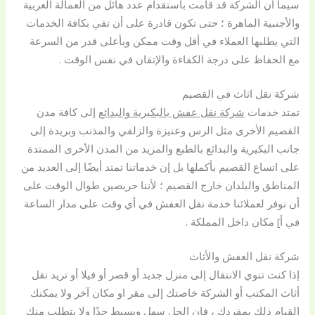
سيما أن الشركة قد قامت باستقدام عدد هائل من العمالة العربية
والأجنبية الماهرة ؛ حتى تكون قادرة على أن تفي بكافة الخدمات
التي يطلبها العملاء في أقل وقت ممكن وبأعلى قدر من السرعة
مع الحفاظ على درجة الكفاءة والإتقان في نفس الوقت .
شركة نقل اثاث في القصيم
تمتد خدمات
شركة نقل عفش بالبكيرية والبدائع
إلى كافة مدن
القصيم الأخرى مثل الرس وعنيزة والزلفي والمذنب وبريدة إلى
جانب البكيرية والبدائع بالطبع والمزيد من المدن الأخرى الممتدة
على اتساع القصيم بأكملها بل إن خدماتنا تمتد أيضًا إلى العديد من
المناطق والبلدان خارج القصيم ؛ لأننا حريصين طوال الوقت على
أن نوفر لعملائنا خدمة نقل العفش في أي وقت على مدار الساعة
في أ] مكان داخل المملكة .
شركة نقل العفش والأثاث
إذا كنت تنوي الانتقال إلى منزل جديد أو قصر أو فيلا أو تريد نقل
أثاث المكتب أو الشركة خاصتك إلى مقر او مكان آخر ولا يمكنك
القيام ذلك بمفردك ، فإن الحل سهل وبسيط جدًا ولا يتطلب منك