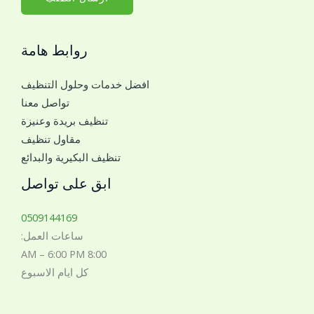
ج
ل
و
ج
ا
روابط هامة
و
ل
ا
افضل خدمات وحلول التنظيف
ل
تواصل معنا
ل
تنظيف بريدة وعنيزة
ل
مقاول تنظيف
ت
تنظيف البكيرية والبدائع
و
ا
ابق على تواصل
ص
ل
0509144169
م
ساعات العمل:
ع
8:00 AM – 6:00 PM
ك
كل ايام الاسبوع
*