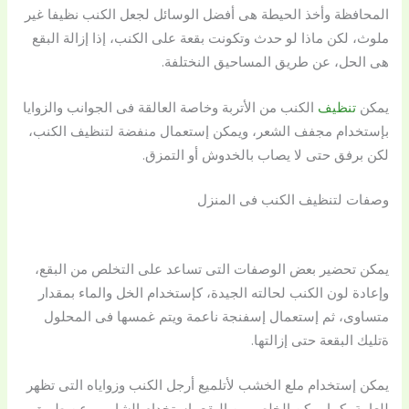
المحافظة وأخذ الحيطة هى أفضل الوسائل لجعل الكنب نظيفا غير
ملوث، لكن ماذا لو حدث وتكونت بقعة على الكنب، إذا إزالة البقع
هى الحل، عن طريق المساحيق النختلفة.
يمكن
تنظيف
الكنب من الأتربة وخاصة العالقة فى الجوانب والزوايا
بإستخدام مجفف الشعر، ويمكن إستعمال منفضة لتنظيف الكنب،
لكن برفق حتى لا يصاب بالخدوش أو التمزق.
وصفات لتنظيف الكنب فى المنزل
يمكن تحضير بعض الوصفات التى تساعد على التخلص من البقع،
وإعادة لون الكنب لحالته الجيدة، كإستخدام الخل والماء بمقدار
متساوى، ثم إستعمال إسفنجة ناعمة ويتم غمسها فى المحلول
ةتليك البقعة حتى إزالتها.
يمكن إستخدام ملع الخشب لأتلميع أرجل الكنب وزواياه التى تظهر
للعامة، كما يمكن الخلص من البقع بإستخدام الشامبو، عن طريق