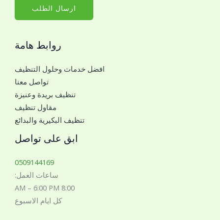
ا
ارسال الطلب
ل
ج
روابط هامة
و
ا
افضل خدمات وحلول التنظيف
ل
تواصل معنا
ل
تنظيف بريدة وعنيزة
ل
مقاول تنظيف
ت
تنظيف البكيرية والبدائع
و
ا
ابق على تواصل
ص
ل
0509144169
م
ساعات العمل:
ع
8:00 AM – 6:00 PM
ك
كل ايام الاسبوع
*