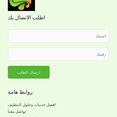
اطلب الاتصال بك
ا
ل
ا
ا
ر
س
ل
ق
م
ج
م
*
و
ا
ارسال الطلب
ا
ل
ل
ج
م
روابط هامة
و
ع
ا
ك
افضل خدمات وحلول التنظيف
ل
ا
تواصل معنا
ل
ل