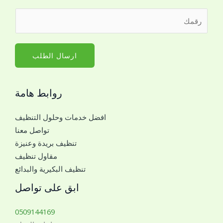
ا
ل
ر
س
ل
ق
م
ت
م
*
و
ا
ارسال الطلب
ا
ل
ص
ج
ل
روابط هامة
و
*
ا
ل
افضل خدمات وحلول التنظيف
ل
ل
تواصل معنا
ل
ت
تنظيف بريدة وعنيزة
ل
و
مقاول تنظيف
ت
ا
تنظيف البكيرية والبدائع
و
ص
ا
ابق على تواصل
ل
ص
ل
0509144169
م