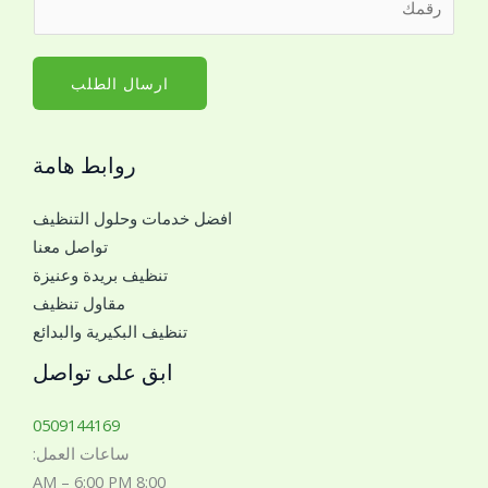
س
ق
م
م
*
ا
ارسال الطلب
ل
ج
روابط هامة
و
ا
افضل خدمات وحلول التنظيف
ل
تواصل معنا
ل
تنظيف بريدة وعنيزة
ل
مقاول تنظيف
ت
تنظيف البكيرية والبدائع
و
ا
ابق على تواصل
ص
ل
0509144169
م
ساعات العمل:
ع
8:00 AM – 6:00 PM