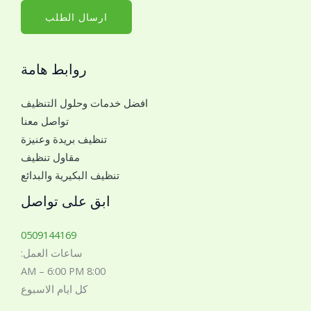
*
ا
ارسال الطلب
ل
ج
روابط هامة
و
ا
افضل خدمات وحلول التنظيف
ل
تواصل معنا
ل
تنظيف بريدة وعنيزة
ل
مقاول تنظيف
ت
تنظيف البكيرية والبدائع
و
ا
ابق على تواصل
ص
ل
0509144169
م
ساعات العمل:
ع
8:00 AM – 6:00 PM
ك
كل ايام الاسبوع
*