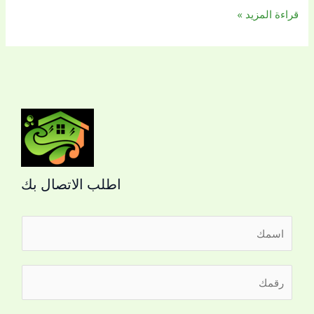
قراءة المزيد »
اطلب الاتصال بك
ا
ل
ا
ر
س
ق
م
م