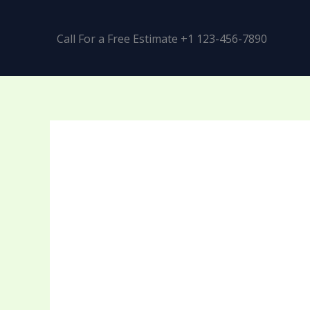
Call For a Free Estimate +1 123-456-7890