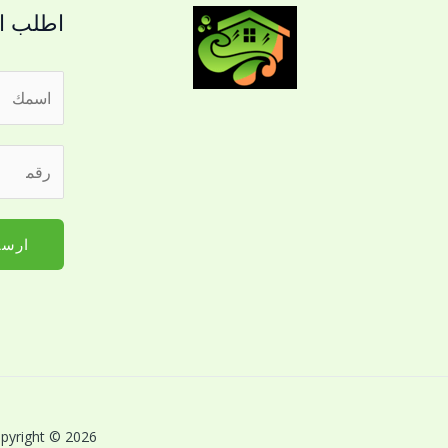
اطلب ال
ا
ل
ا
ر
س
ق
م
م
*
ا
ارسا
ل
ج
و
ا
ل
ل
ل
Copyright © 2026 بريق اللؤلؤة لخدمات النظافة بالقصيم | Powered by بريق اللؤلؤة لخدمات 