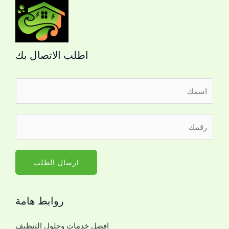
اطلب الاتصال بك
ا
ل
ا
ا
ر
س
ل
ق
م
ا
م
*
س
ا
ارسال الطلب
م
ل
ر
ج
ق
روابط هامة
و
م
ا
ر
افضل خدمات وحلول التنظيف
ل