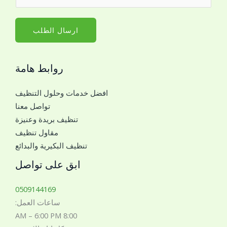
ق
م
ا
م
*
س
ا
ارسال الطلب
م
ل
*
ج
م
روابط هامة
و
ع
ا
ك
افضل خدمات وحلول التنظيف
ل
تواصل معنا
ل
تنظيف بريدة وعنيزة
ل
مقاول تنظيف
ت
تنظيف البكيرية والبدائع
و
ا
ابق على تواصل
ص
ل
0509144169
م
ساعات العمل:
ع
8:00 AM – 6:00 PM
ك