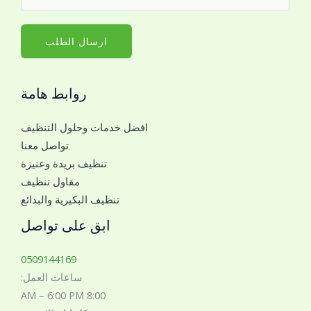
ق
م
م
*
ا
ارسال الطلب
ل
ج
روابط هامة
و
ا
افضل خدمات وحلول التنظيف
ل
تواصل معنا
ل
تنظيف بريدة وعنيزة
ل
مقاول تنظيف
ت
تنظيف البكيرية والبدائع
و
ا
ابق على تواصل
ص
ل
0509144169
م
ساعات العمل:
ع
8:00 AM – 6:00 PM
ك