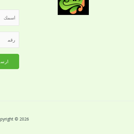
ا
ل
ا
ل
ر
س
ل
ق
م
ت
م
*
و
ا
ارسا
ا
ل
ص
ج
ل
و
ر
ا
ق
ل
م
ل
*
ل
Copyright © 2026 بريق اللؤلؤة لخدمات النظافة بالقصيم | Powered by بريق اللؤلؤة لخدمات 
ت