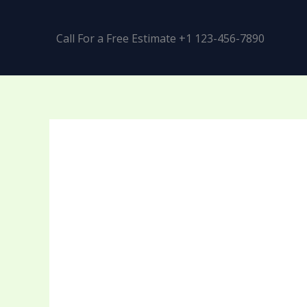
Call For a Free Estimate +1 123-456-7890