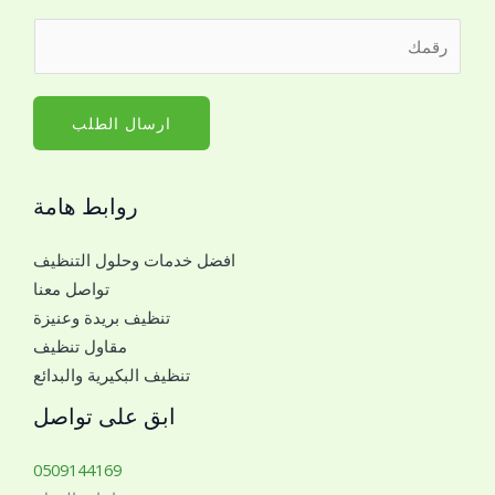
ا
ل
ر
س
ل
ق
م
ت
م
*
و
ا
ارسال الطلب
ا
ل
ص
ج
ل
روابط هامة
و
ا
ا
ل
افضل خدمات وحلول التنظيف
ل
ج
تواصل معنا
ل
و
تنظيف بريدة وعنيزة
ل
ا
مقاول تنظيف
ت
ل
تنظيف البكيرية والبدائع
و
ا
ا
ابق على تواصل
ل
ص
ا
ل
0509144169
س
م