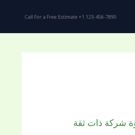
Call For a Free Estimate +1 123-456-7890
ة 0509144169 بريق اللؤلؤة شركة ذات ثقة