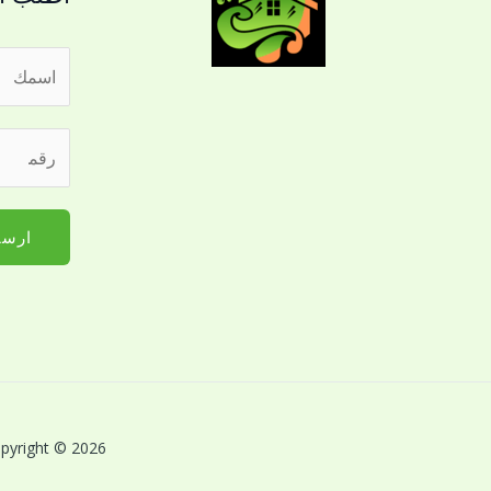
ا
ل
ا
ر
س
ق
م
م
*
ا
ارسا
ل
ج
و
ا
ل
ل
ل
Copyright © 2026 بريق اللؤلؤة لخدمات النظافة بالقصيم | Powered by بريق اللؤلؤة لخدمات 
ت