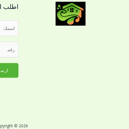
اطلب ال
ا
ل
ا
ا
ر
س
ل
ق
م
ج
م
*
و
ا
ارسا
ا
ل
ل
ج
*
و
ل
ا
ل
ل
ت
ل
و
ل
Copyright © 2026 بريق اللؤلؤة لخدمات النظافة بالقصيم | Powered by بريق اللؤلؤة لخدمات 