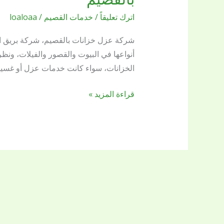
خزانات
اترك تعليقاً
/
خدمات القصيم
/
loaloaa
بالقصيم
بريق
شركة عزل خزانات بالقصيم، شركة بريق ال
اللؤلؤة
أنواعها في البيوت والقصور والفيلات، ونظ
الافضل
الخزانات، سواء كانت خدمات عزل أو غسيل
للعزل
الحراري
قراءة المزيد »
وعزل
الفوم
بالقصيم