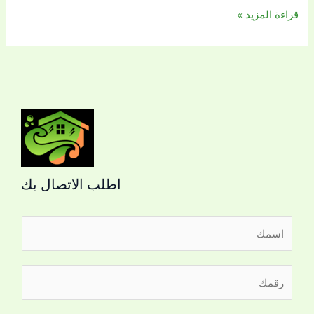
قراءة المزيد »
اطلب الاتصال بك
ا
ل
ا
ر
س
ق
م
م