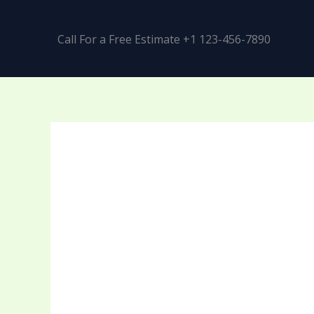
Call For a Free Estimate +1 123-456-7890