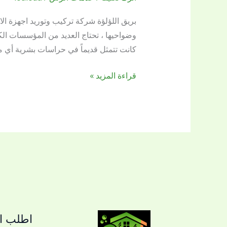
اجهزة
الانذار
بالرس
وضواحيها ، تحتاج العديد من المؤسسات الك
0509144169
كانت تتمثل قديماً في حراسات بشرية أي م
قراءة المزيد »
اطلب ال