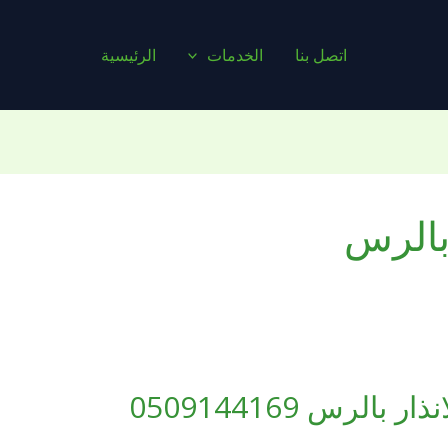
اتصل بنا
الخدمات
الرئيسية
 بالرس
الرس 0509144169