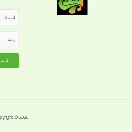
ا
ل
ا
ر
س
ق
م
م
*
ا
ارسا
ل
ج
و
ا
ل
ل
ل
Copyright © 2026 بريق اللؤلؤة لخدمات النظافة بالقصيم | Powered by بريق اللؤلؤة لخدمات 
ت