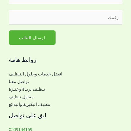
ل
ا
ر
س
ق
م
م
*
ا
ارسال الطلب
ل
ج
روابط هامة
و
ا
افضل خدمات وحلول التنظيف
ل
تواصل معنا
ل
تنظيف بريدة وعنيزة
ل
مقاول تنظيف
ت
تنظيف البكيرية والبدائع
و
ا
ابق على تواصل
ص
ل
0509144169