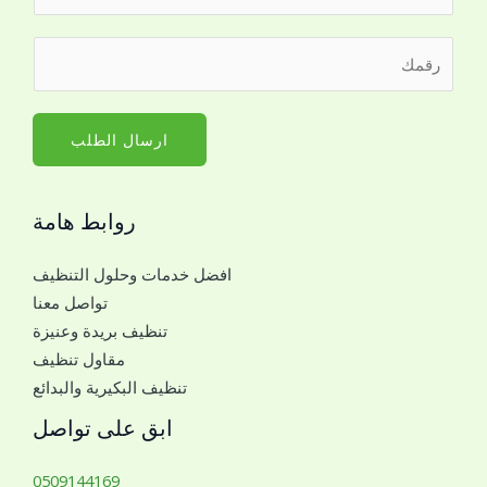
ل
ا
ا
ر
س
ل
ق
م
ا
م
*
س
ا
ارسال الطلب
م
ل
ر
ج
ق
روابط هامة
و
م
ا
م
افضل خدمات وحلول التنظيف
ل
ع
تواصل معنا
ل
ك
تنظيف بريدة وعنيزة
ل
مقاول تنظيف
ت
تنظيف البكيرية والبدائع
و
ا
ابق على تواصل
ص
ل
0509144169