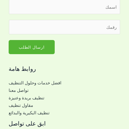
ا
ل
ا
ا
ر
س
ل
ق
م
ج
م
*
و
ا
ارسال الطلب
ا
ل
ل
ج
ر
روابط هامة
و
ق
ا
م
افضل خدمات وحلول التنظيف
ل
ر
تواصل معنا
ل
ق
تنظيف بريدة وعنيزة
ل
م
مقاول تنظيف
ت
تنظيف البكيرية والبدائع
و
ا
ابق على تواصل
ص