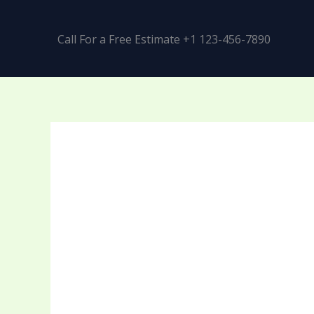
Call For a Free Estimate +1 123-456-7890