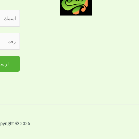
ا
ل
ا
ر
س
ق
م
م
*
ا
ارسا
ل
ج
و
ا
ل
ل
ل
Copyright © 2026 بريق اللؤلؤة لخدمات النظافة بالقصيم | Powered by بريق اللؤلؤة لخدمات 
ت