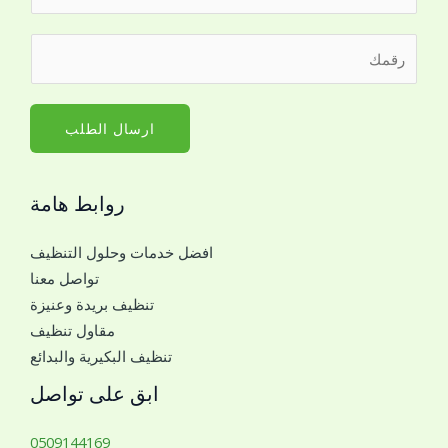
ل
ا
ر
س
ق
م
م
*
ا
ارسال الطلب
ل
ج
روابط هامة
و
ا
افضل خدمات وحلول التنظيف
ل
تواصل معنا
ل
تنظيف بريدة وعنيزة
ل
مقاول تنظيف
ت
تنظيف البكيرية والبدائع
و
ا
ابق على تواصل
ص
ل
0509144169