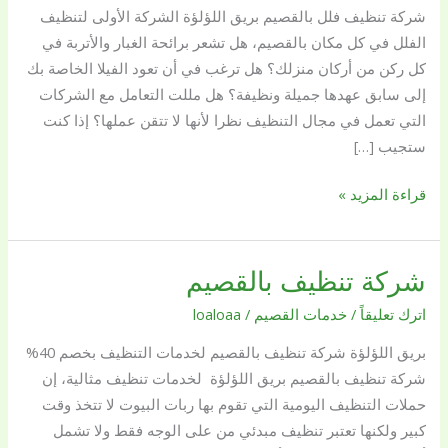
شركة تنظيف فلل بالقصيم بريق اللؤلؤة الشركة الأولى لتنظيف
إنجاز
الفلل في كل مكان بالقصيم، هل تشعر برائحة الغبار والأتربة في
الأعمال
كل ركن من أركان منزلك؟ هل ترغب في أن تعود الفيلا الخاصة بك
بأقل
إلى سابق عهدها جميلة ونظيفة؟ هل مللت التعامل مع الشركات
الأسعار
التي تعمل في مجال التنظيف نظرا لأنها لا تتقن عملها؟ إذا كنت
ستجيب […]
قراءة المزيد »
شركة تنظيف بالقصيم
شركة
تنظيف
اترك تعليقاً
/
خدمات القصيم
/
loaloaa
بالقصيم
بريق اللؤلؤة شركة تنظيف بالقصيم لخدمات التنظيف بخصم 40%
شركة تنظيف بالقصيم بريق اللؤلؤة لخدمات تنظيف مثالية، إن
حملات التنظيف اليومية التي تقوم بها ربات البيوت لا تتخذ وقت
كبير ولكنها تعتبر تنظيف مبدئي من على الوجه فقط ولا تشمل