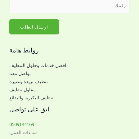
ر
س
ق
م
م
*
ا
ارسال الطلب
ل
ج
روابط هامة
و
ا
افضل خدمات وحلول التنظيف
ل
تواصل معنا
ل
تنظيف بريدة وعنيزة
ل
مقاول تنظيف
ت
تنظيف البكيرية والبدائع
و
ا
ابق على تواصل
ص
ل
0509144169
م
ساعات العمل:
ع