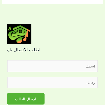
اطلب الاتصال بك
ا
ل
ا
ل
ر
س
ل
ق
م
ت
م
*
و
ا
ارسال الطلب
ا
ل