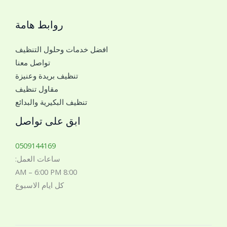
ص
ج
ل
روابط هامة
و
م
ا
ع
افضل خدمات وحلول التنظيف
ل
ك
تواصل معنا
ل
م
تنظيف بريدة وعنيزة
ل
ع
مقاول تنظيف
ت
ك
تنظيف البكيرية والبدائع
و
ا
ابق على تواصل
ص
ل
0509144169
م
ساعات العمل:
ع
8:00 AM – 6:00 PM
ك
كل ايام الاسبوع
*