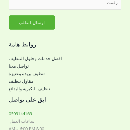
س
ق
م
م
*
ا
ارسال الطلب
ل
ج
روابط هامة
و
ا
افضل خدمات وحلول التنظيف
ل
تواصل معنا
ل
تنظيف بريدة وعنيزة
ل
مقاول تنظيف
ت
تنظيف البكيرية والبدائع
و
ا
ابق على تواصل
ص
ل
0509144169
م
ساعات العمل:
ع
8:00 AM – 6:00 PM