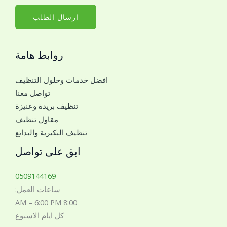
م
*
ا
ارسال الطلب
ل
ج
روابط هامة
و
ا
افضل خدمات وحلول التنظيف
ل
تواصل معنا
ل
تنظيف بريدة وعنيزة
ل
مقاول تنظيف
ت
تنظيف البكيرية والبدائع
و
ا
ابق على تواصل
ص
ل
0509144169
م
ساعات العمل:
ع
8:00 AM – 6:00 PM
ك
كل ايام الاسبوع
*