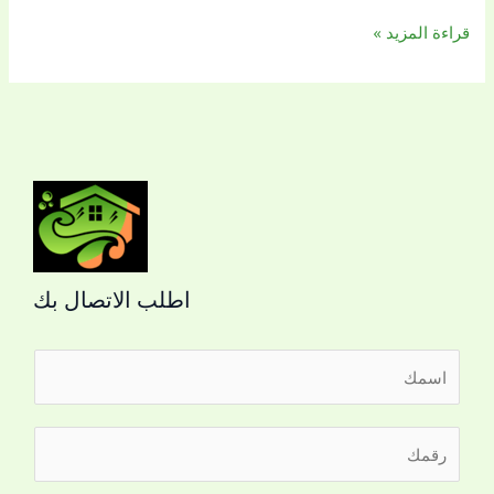
خصم
قراءة المزيد »
40%
لفترة
محدودة
اطلب الاتصال بك
ا
ل
ا
ر
س
ق
م