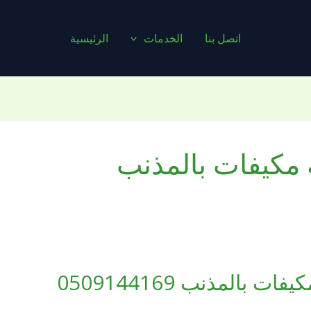
اتصل بنا
الخدمات
الرئيسية
مكيفات بالمذنب
بالمذنب 0509144169