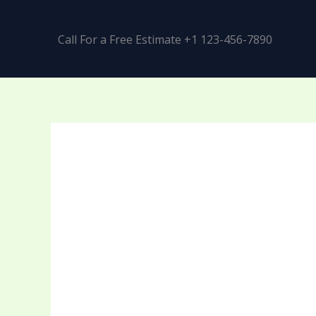
Call For a Free Estimate +1 123-456-7890