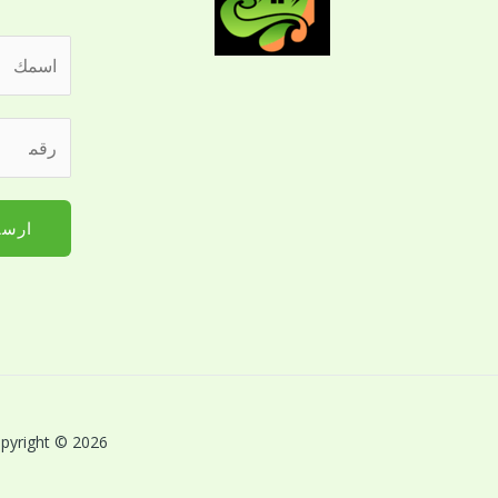
ا
ل
ا
ر
س
ق
م
م
*
ا
ارسا
ل
ج
و
ا
ل
ل
ل
Copyright © 2026 بريق اللؤلؤة لخدمات النظافة بالقصيم | Powered by بريق اللؤلؤة لخدمات 
ت