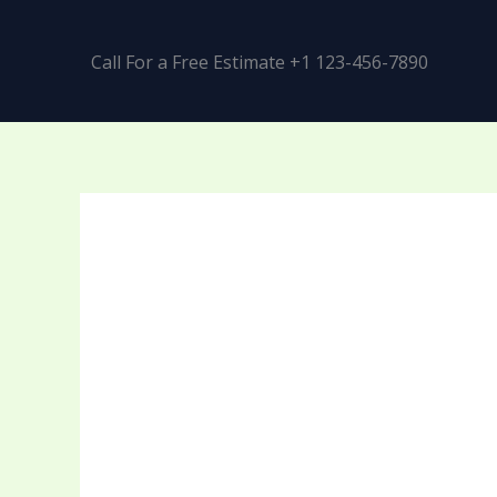
Call For a Free Estimate +1 123-456-7890