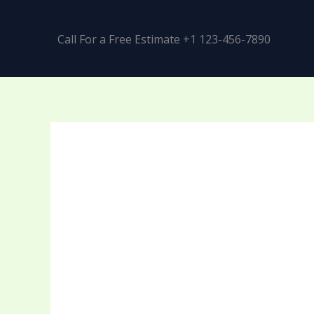
Call For a Free Estimate +1 123-456-7890