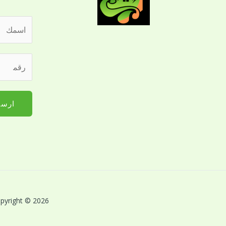
ا
ل
ا
ا
ر
س
ل
ق
م
ج
م
*
و
ا
ارسا
ا
ل
ل
ج
م
و
ع
ا
ك
ل
م
ل
ع
ل
Copyright © 2026 بريق اللؤلؤة لخدمات النظافة بالقصيم | Powered by بريق اللؤلؤة لخدمات 
ك
ت