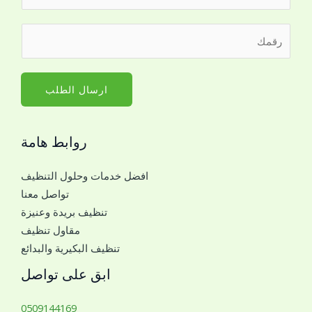
ل
ا
ا
ر
س
ل
ق
م
ا
م
*
س
ا
ارسال الطلب
م
ل
م
ج
ع
روابط هامة
و
ك
ا
ا
افضل خدمات وحلول التنظيف
ل
ل
تواصل معنا
ل
ج
تنظيف بريدة وعنيزة
ل
و
مقاول تنظيف
ت
ا
تنظيف البكيرية والبدائع
و
ل
ا
ابق على تواصل
ص
ل
0509144169