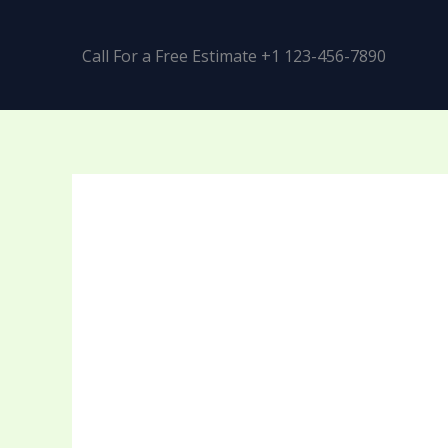
Call For a Free Estimate +1 123-456-7890