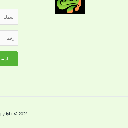
ا
ل
ا
*
ر
س
ا
ق
م
ل
م
*
ا
ا
ارسا
س
ل
م
ج
م
و
ع
ا
ك
ل
ل
ل
Copyright © 2026 بريق اللؤلؤة لخدمات النظافة بالقصيم | Powered by بريق اللؤلؤة لخدمات 
ت