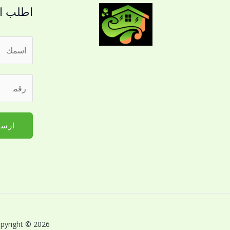
اطلب ال
ا
ل
ا
ر
س
ق
م
م
*
ا
ارسا
ل
ج
و
ا
ل
ل
ل
Copyright © 2026 بريق اللؤلؤة لخدمات النظافة بالقصيم | Powered by بريق اللؤلؤة لخدمات 