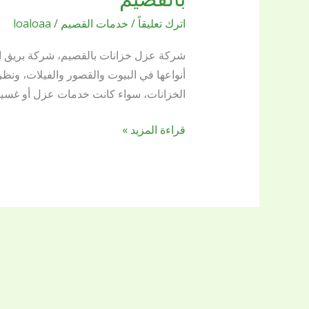
خزانات
اترك تعليقاً
/
خدمات القصيم
/
loaloaa
بالقصيم
بريق
شركة عزل خزانات بالقصيم، شركة بريق ال
اللؤلؤة
أنواعها في البيوت والقصور والفيلات، ونظ
الافضل
الخزانات، سواء كانت خدمات عزل أو غسيل
للعزل
الحراري
قراءة المزيد »
وعزل
الفوم
بالقصيم