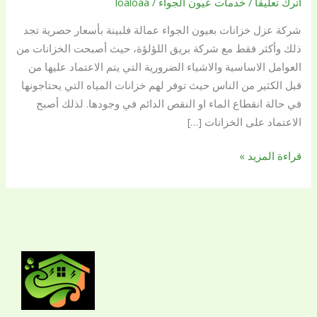
اترك تعليقاً
/
خدمات عيون الجواء
/
loaloaa
خزانات
شركة عزل خزانات بعيون الجواء عمالة فلبينة بأسعار حصرية تجد
بعيون
ذلك وأكثر فقط مع شركة بريق اللؤلؤة، حيث أصبحت الخزانات من
الجواء
العوامل الاساسية والاشياء الضرورية التي يتم الاعتماد عليها من
ثقة
قبل الكثير من الناس حيث توفر لهم خزانات المياه التي يحتاجونها
ومجربة
في حالة انقطاع الماء او النقص الدائم في وجودها. لذلك أصبح
؟
الاعتماد على الخزانات […]
اتصل
بشركة
قراءة المزيد »
بريق
اللؤلؤة
الآن