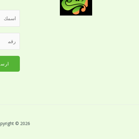
ا
ل
ا
ر
س
ق
م
م
*
ا
ارسا
ل
ج
و
ا
ل
ل
ل
Copyright © 2026 بريق اللؤلؤة لخدمات النظافة بالقصيم | Powered by بريق اللؤلؤة لخدمات 
ت