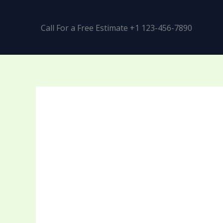
Call For a Free Estimate +1 123-456-7890