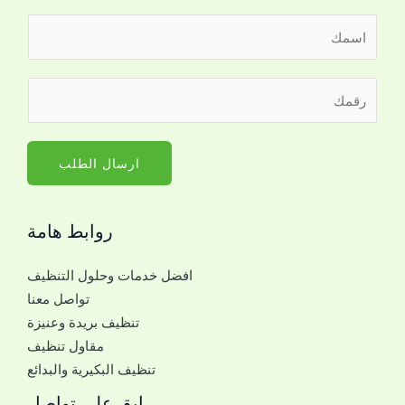
ا
ل
ا
م
ر
س
ع
ق
م
ك
م
*
ا
ا
ارسال الطلب
ل
ل
ا
ج
س
روابط هامة
و
م
ا
*
افضل خدمات وحلول التنظيف
ل
تواصل معنا
ل
تنظيف بريدة وعنيزة
ل
مقاول تنظيف
ت
تنظيف البكيرية والبدائع
و
ا
ابق على تواصل