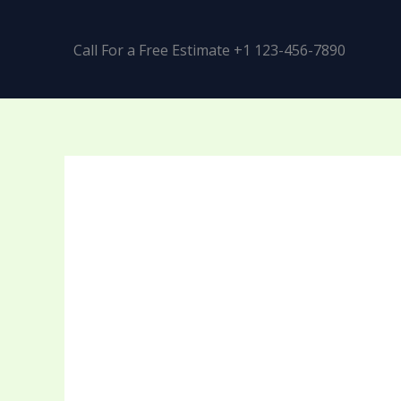
Call For a Free Estimate +1 123-456-7890