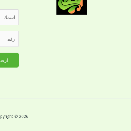
ا
ل
ا
م
ر
س
ع
ق
م
ك
م
*
ا
ا
ارسا
ل
ل
ا
ج
س
و
م
ا
ل
ل
ل
ل
ت
ل
Copyright © 2026 بريق اللؤلؤة لخدمات النظافة بالقصيم | Powered by بريق اللؤلؤة لخدمات 
و
ت
ا