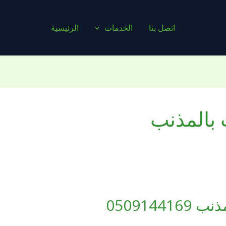
اتصل بنا
الخدمات
الرئيسية
بالمذنب
050914