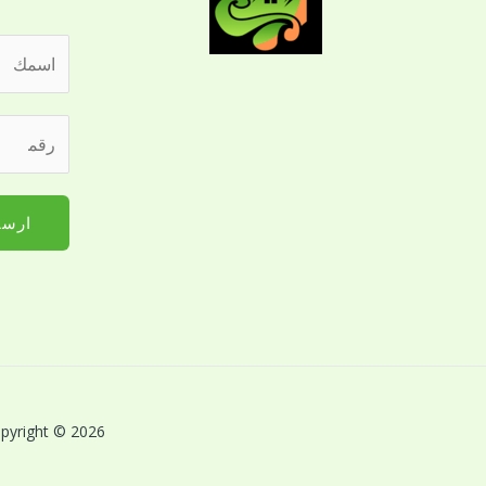
ا
ل
ا
ر
س
ق
م
م
*
ا
ارسا
ل
ج
و
ا
ل
ل
ل
Copyright © 2026 بريق اللؤلؤة لخدمات النظافة بالقصيم | Powered by بريق اللؤلؤة لخدمات 
ت