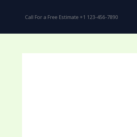
Call For a Free Estimate +1 123-456-7890