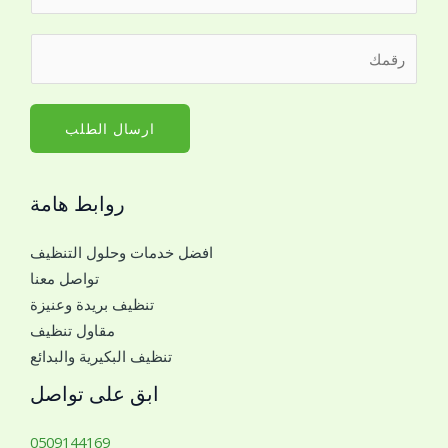
ل
ا
ر
س
ق
م
م
*
ا
ارسال الطلب
ل
ج
روابط هامة
و
ا
افضل خدمات وحلول التنظيف
ل
تواصل معنا
ل
تنظيف بريدة وعنيزة
ل
مقاول تنظيف
ت
تنظيف البكيرية والبدائع
و
ا
ابق على تواصل
ص
ل
0509144169