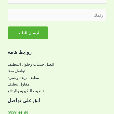
ل
ا
ا
ر
س
ل
ق
م
ج
م
*
و
ا
ارسال الطلب
ا
ل
ل
ج
ر
روابط هامة
و
ق
ا
م
افضل خدمات وحلول التنظيف
ل
ا
تواصل معنا
ل
ل
تنظيف بريدة وعنيزة
ل
ا
مقاول تنظيف
ت
س
تنظيف البكيرية والبدائع
و
م
ا
ابق على تواصل
ص
ل
0509144169