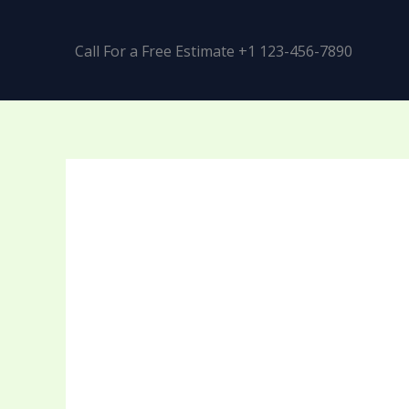
Call For a Free Estimate +1 123-456-7890