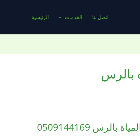
اتصل بنا
الخدمات
الرئيسية
 بالرس
لرس 0509144169