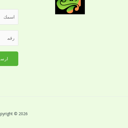
ا
ل
ا
ر
س
ق
م
م
*
ا
ارسا
ل
ج
و
ا
ل
ل
ل
Copyright © 2026 بريق اللؤلؤة لخدمات النظافة بالقصيم | Powered by بريق اللؤلؤة لخدمات 
ت