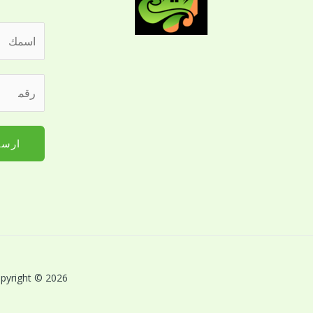
ا
ل
ا
ر
س
ق
م
م
*
ا
ارسا
ل
ج
و
ا
ل
ل
ل
Copyright © 2026 بريق اللؤلؤة لخدمات النظافة بالقصيم | Powered by بريق اللؤلؤة لخدمات 
ت