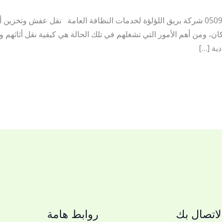
نقل عفش وتخزين أثاث بالزلفي 0509144169 شركة بريق اللؤلؤة لخدمات النظافة العامة نقل 
ان، ومن أهم الأمور التي تشغلهم في تلك الحالة هي كيفية نقل أثاثه
ية […]
اتصال بك
روابط هامة