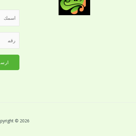
ا
ل
ا
ا
ر
س
ل
ق
م
ج
م
*
و
ا
ارسا
ا
ل
ل
ج
*
و
ا
ا
ل
ل
ا
ل
س
ل
Copyright © 2026 بريق اللؤلؤة لخدمات النظافة بالقصيم | Powered by بريق اللؤلؤة لخدمات 
م
ت