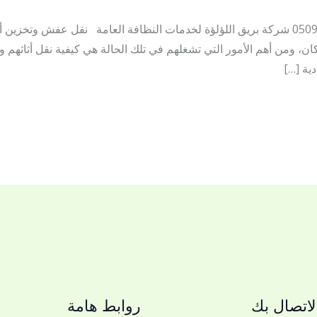
نقل عفش وتخزين أثاث بالزلفي 0509144169 شركة بريق اللؤلؤة لخدمات النظافة العامة نقل 
ان، ومن أهم الأمور التي تشغلهم في تلك الحالة هي كيفية نقل أثاثه
ية […]
اتصال بك
روابط هامة