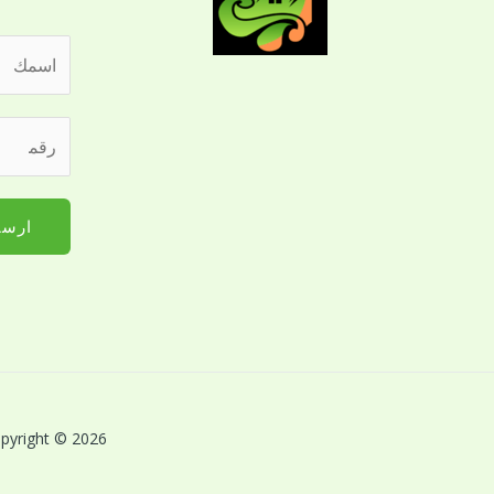
ا
ل
ا
ر
س
ق
م
م
*
ا
ارسا
ل
ج
و
ا
ل
ل
ل
Copyright © 2026 بريق اللؤلؤة لخدمات النظافة بالقصيم | Powered by بريق اللؤلؤة لخدمات 
ت